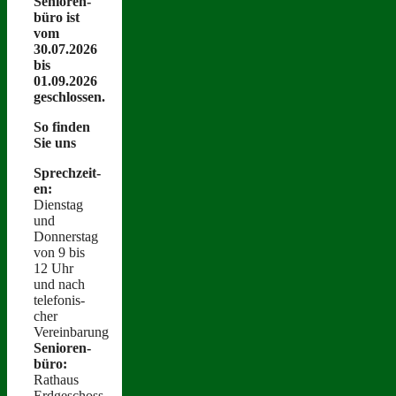
Senioren­
büro ist
vom
30.07.2026
bis
01.09.2026
geschlossen.
So find­en
Sie uns
Sprechzeit­
en:
Dien­stag
und
Donnerstag
von 9 bis
12 Uhr
und nach
tele­fonis­
ch­er
Vereinbarung
Senioren­
büro:
Rathaus
Erdgeschoss,