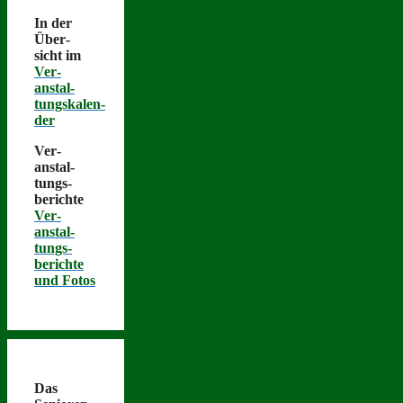
In der
Über­
sicht im
Ver­
anstal­
tungskalen­
der
Ver­
anstal­
tungs­
berichte
Ver­
anstal­
tungs­
berichte
und Fotos
Das