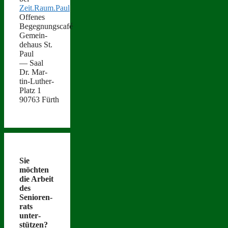
Zeit.Raum.Paul
Offenes
Begegnungscafé
Gemein­
de­haus St.
Paul
— Saal
Dr. Mar­
tin-Luther-
Platz 1
90763 Fürth
Sie
möcht­en
die Arbeit
des
Senioren­
rats
unter­
stützen?