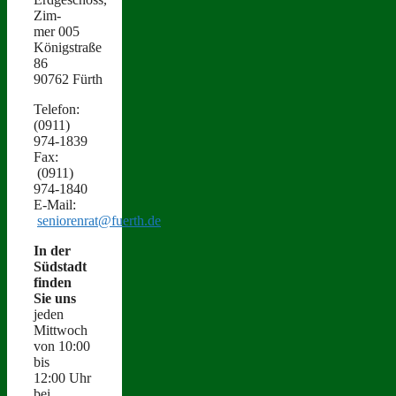
Zim­
mer 005
Königstraße
86
90762 Fürth
Tele­fon:
(0911)
974‑1839
Fax:
(0911)
974‑1840
E‑Mail:
seniorenrat@fuerth.de
In der
Süd­stadt
find­en
Sie uns
jeden
Mittwoch
von 10:00
bis
12:00 Uhr
bei