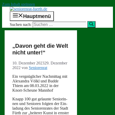
Zum Inhalt springen
Hauptmenü
Suchen nach:
„Davon geht die Welt
nicht unter!“
10. Dezember 2023
29. Dezember
2022
von
Seniorenrat
Ein vergnüglich­er Nach­mit­tag mit
Alexan­dra Völkl und Bud­de
Thiem am 08.03.2022 in der
Knorr-Sche­une Mannhof
Knapp 100 gut gelaunte Senior­in­
nen und Senioren fol­gten der Ein­
ladung des Senioren­rates der Stadt
Fürth zur „heit­er­er Kun­st in ern­ster