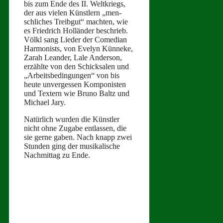
bis zum Ende des II. Weltkriegs,
der aus vie­len Kün­stlern „men­
schlich­es Treibgut“ macht­en, wie
es Friedrich Hol­län­der beschrieb.
Völkl sang Lieder der Come­di­an
Har­monists, von Eve­lyn Kün­neke,
Zarah Lean­der, Lale Ander­son,
erzählte von den Schick­salen und
„Arbeits­be­din­gun­gen“ von bis
heute unvergessen Kom­pon­is­ten
und Tex­tern wie Bruno Baltz und
Michael Jary.
Natür­lich wur­den die Kün­stler
nicht ohne Zugabe ent­lassen, die
sie gerne gaben. Nach knapp zwei
Stun­den ging der musikalis­che
Nach­mit­tag zu Ende.