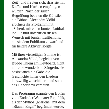
Zeit“ und freuten sich, dass sie mit
Kaf­fee und Kuchen emp­fan­gen
wur­den. Nach der süßen
Begrüßung betrat­en die Kün­stler
die Bühne. Alexan­dra Völkl
eröffnete ihr Pro­gramm mit
„Schenk mir einen bun­ten Luft­bal­
lon…“ und unter­strich diesen
Wun­sch mit bun­ten Luft­bal­lons,
die sie dem Pub­likum zuwarf und
für heit­ere Aktiv­ität sorgte.
Mit ihrer viel­seit­i­gen Stimme ist
Alexan­dra Völkl, begleit­et von
Bud­de Thiem am Key­board, nicht
nur eine wun­der­bare Sän­gerin, sie
besitzt auch die Gabe die
Geschichte hin­ter den Liedern
kurzweilig zu schildern und somit
das Gehörte zu vertiefen.
Das Pro­gramm span­nte den Bogen
vom Ende der Weimar­er Repub­lik,
als der Mythos „Mar­lene“ mit dem
„Blauen Engel“ begrün­det wurde,