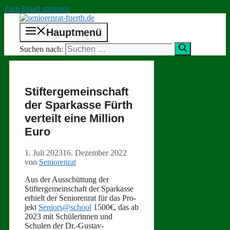
Zum Inhalt springen
Hauptmenü
Suchen nach:
Stiftergemeinschaft
der Sparkasse Fürth
verteilt eine Million
Euro
1. Juli 2023
16. Dezember 2022
von
Seniorenrat
Aus der Auss­chüt­tung der
Stifterge­mein­schaft der Sparkasse
erhielt der Senioren­rat für das Pro­
jekt
Seniors@school
1500€, das ab
2023 mit Schü­lerin­nen und
Schulen der Dr.-Gustav-