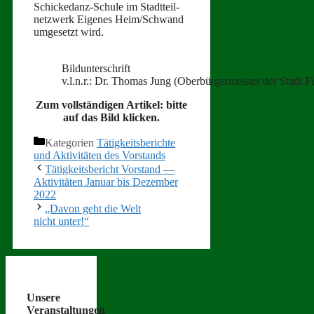
Schickedanz-Schule im Stadt­teil­
net­zw­erk Eigenes Heim/Schwand
umge­set­zt wird.
Bil­dun­ter­schrift
v.l.n.r.: Dr. Thomas Jung (Ober­bürg­er­meis­ter der Stadt 
Zum voll­ständi­gen Artikel: bitte
auf das Bild klicken.
Kategorien
Tätigkeitsberichte
und Aktivitäten des Vorstands
Tätigkeitsbericht Vorstand —
Aktivitäten Januar bis Dezember
2022
„Davon geht die Welt
nicht unter!“
Unsere
Veranstaltungen