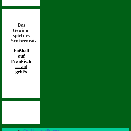
Das
Gewinn­
spiel des
Seniorenrats
Fußball
auf
Fränkisch
— auf
geht’s
Cookieeinstellungen