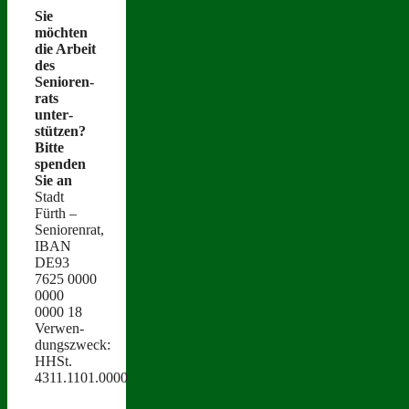
Sie
möcht­en
die Arbeit
des
Senioren­
rats
unter­
stützen?
Bitte
spenden
Sie an
Stadt
Fürth –
Seniorenrat,
IBAN
DE93
7625 0000
0000
0000 18
Ver­wen­
dungszweck:
HHSt.
4311.1101.0000