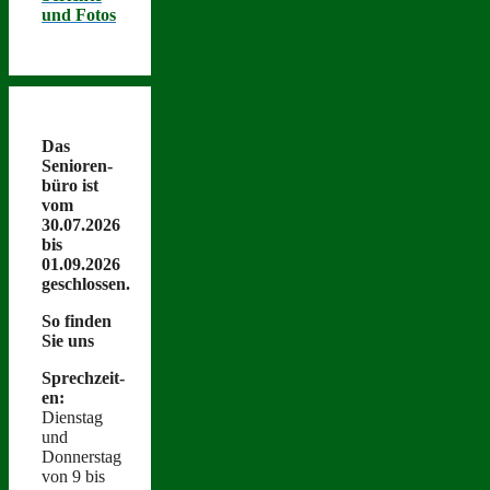
und Fotos
Das
Senioren­
büro ist
vom
30.07.2026
bis
01.09.2026
geschlossen.
So find­en
Sie uns
Sprechzeit­
en:
Dien­stag
und
Donnerstag
von 9 bis