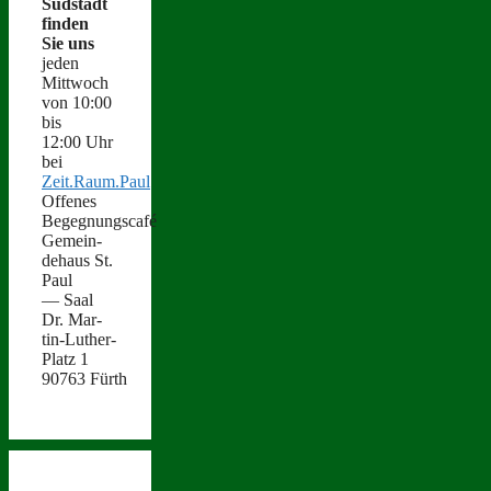
Süd­stadt
find­en
Sie uns
jeden
Mittwoch
von 10:00
bis
12:00 Uhr
bei
Zeit.Raum.Paul
Offenes
Begegnungscafé
Gemein­
de­haus St.
Paul
— Saal
Dr. Mar­
tin-Luther-
Platz 1
90763 Fürth