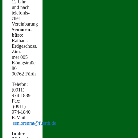
12 Uhr
und nach
tele­fonis­
ch­er
Vereinbarung
Senioren­
büro:
Rathaus
Erdgeschoss,
Zim­
mer 005
Königstraße
86
90762 Fürth
Tele­fon:
(0911)
974‑1839
Fax:
(0911)
974‑1840
E‑Mail:
seniorenrat@fuerth.de
In der