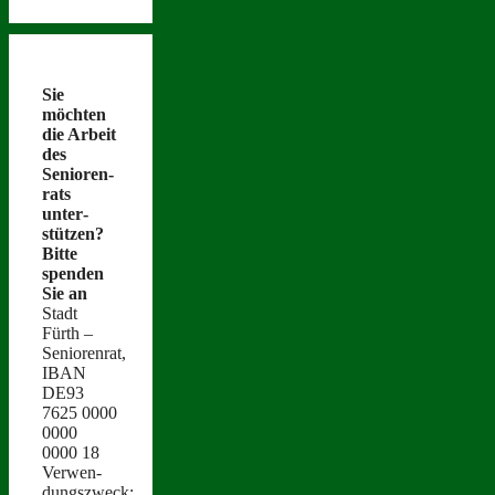
Sie
möcht­en
die Arbeit
des
Senioren­
rats
unter­
stützen?
Bitte
spenden
Sie an
Stadt
Fürth –
Seniorenrat,
IBAN
DE93
7625 0000
0000
0000 18
Ver­wen­
dungszweck: