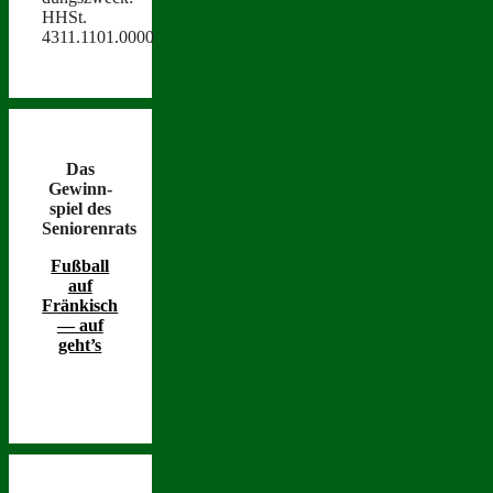
HHSt.
4311.1101.0000
Das
Gewinn­
spiel des
Seniorenrats
Fußball
auf
Fränkisch
— auf
geht’s