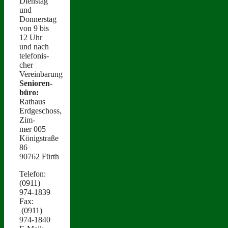
Dien­stag
und
Donnerstag
von 9 bis
12 Uhr
und nach
tele­fonis­
ch­er
Vereinbarung
Senioren­
büro:
Rathaus
Erdgeschoss,
Zim­
mer 005
Königstraße
86
90762 Fürth
Tele­fon:
(0911)
974‑1839
Fax:
(0911)
974‑1840