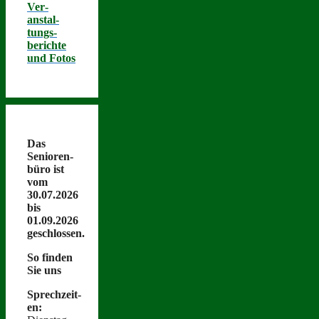
Ver­
anstal­
tungs­
berichte
und Fotos
Das
Senioren­
büro ist
vom
30.07.2026
bis
01.09.2026
geschlossen.
So find­en
Sie uns
Sprechzeit­
en: