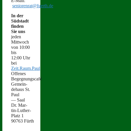
E‑Mail:
seniorenrat@fuerth.de
In der
Süd­stadt
find­en
Sie uns
jeden
Mittwoch
von 10:00
bis
12:00 Uhr
bei
Zeit.Raum.Paul
Offenes
Begegnungscafé
Gemein­
de­haus St.
Paul
— Saal
Dr. Mar­
tin-Luther-
Platz 1
90763 Fürth