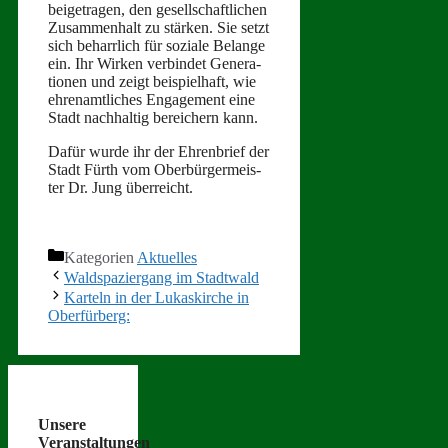
beige­tra­gen, den gesellschaftlichen
Zusam­men­halt zu stärken. Sie set­zt
sich behar­rlich für soziale Belange
ein. Ihr Wirken verbindet Gen­er­a­
tio­nen und zeigt beispiel­haft, wie
ehre­namtlich­es Engage­ment eine
Stadt nach­haltig bere­ich­ern kann.
Dafür wurde ihr der Ehren­brief der
Stadt Fürth vom Ober­bürg­er­meis­
ter Dr. Jung überreicht.
Kategorien
Aktuelles
Waldspaziergang im Stadtwald
Karteln in der Lukaskirche in
Oberfürberg:
Unsere
Veranstaltungen