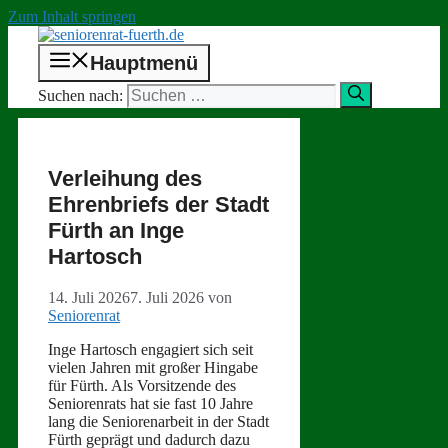
Zum Inhalt springen
Hauptmenü
Suchen nach:
Verleihung des
Ehrenbriefs der Stadt
Fürth an Inge
Hartosch
14. Juli 2026
7. Juli 2026
von
Seniorenrat
Inge Har­tosch engagiert sich seit
vie­len Jahren mit großer Hingabe
für Fürth. Als Vor­sitzende des
Senioren­rats hat sie fast 10 Jahre
lang die Seniore­nar­beit in der Stadt
Fürth geprägt und dadurch dazu