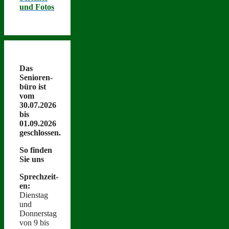
und Fotos
Das
Senioren­
büro ist
vom
30.07.2026
bis
01.09.2026
geschlossen.
So find­en
Sie uns
Sprechzeit­
en:
Dien­stag
und
Donnerstag
von 9 bis