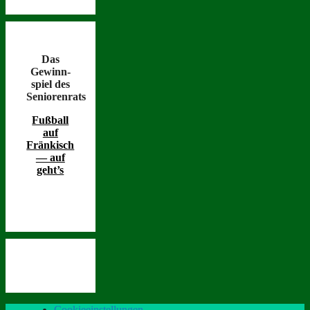
Das
Gewinn­
spiel des
Seniorenrats
Fußball
auf
Fränkisch
— auf
geht’s
Cookieeinstellungen