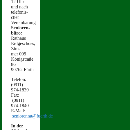
12 Uhr
und nach
tele­fonis­
ch­er
Vereinbarung
Senioren­
büro:
Rathaus
Erdgeschoss,
Zim­
mer 005
Königstraße
86
90762 Fürth
Tele­fon:
(0911)
974‑1839
Fax:
(0911)
974‑1840
E‑Mail:
seniorenrat@fuerth.de
In der