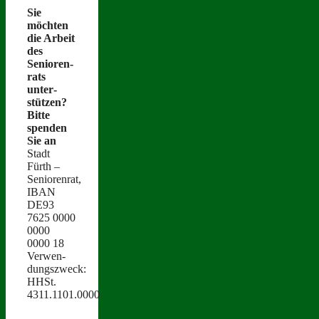
Sie
möcht­en
die Arbeit
des
Senioren­
rats
unter­
stützen?
Bitte
spenden
Sie an
Stadt
Fürth –
Seniorenrat,
IBAN
DE93
7625 0000
0000
0000 18
Ver­wen­
dungszweck:
HHSt.
4311.1101.0000