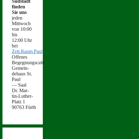
Süd­stadt
find­en
Sie uns
jeden
Mittwoch
von 10:00
bis
12:00 Uhr
bei
Zeit.Raum.Paul
Offenes
Begegnungscafé
Gemein­
de­haus St.
Paul
— Saal
Dr. Mar­
tin-Luther-
Platz 1
90763 Fürth