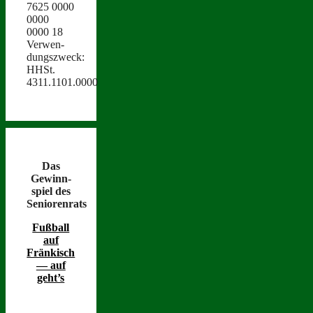
7625 0000
0000
0000 18
Ver­wen­
dungszweck:
HHSt.
4311.1101.0000
Das
Gewinn­
spiel des
Seniorenrats
Fußball
auf
Fränkisch
— auf
geht’s