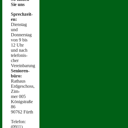
Sie uns
Sprechzeit­
en:
Dien­stag
und
Donnerstag
von 9 bis
12 Uhr
und nach
tele­fonis­
ch­er
Vereinbarung
Senioren­
büro:
Rathaus
Erdgeschoss,
Zim­
mer 005
Königstraße
86
90762 Fürth
Tele­fon:
(0911)