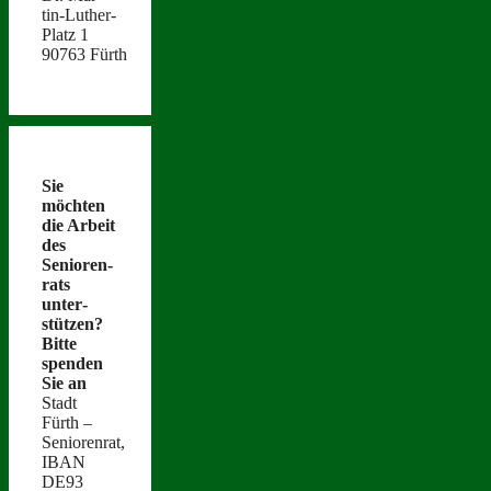
tin-Luther-
Platz 1
90763 Fürth
Sie
möcht­en
die Arbeit
des
Senioren­
rats
unter­
stützen?
Bitte
spenden
Sie an
Stadt
Fürth –
Seniorenrat,
IBAN
DE93