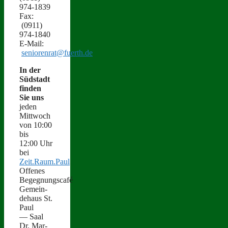
974‑1839
Fax:
(0911)
974‑1840
E‑Mail:
seniorenrat@fuerth.de
In der
Süd­stadt
find­en
Sie uns
jeden
Mittwoch
von 10:00
bis
12:00 Uhr
bei
Zeit.Raum.Paul
Offenes
Begegnungscafé
Gemein­
de­haus St.
Paul
— Saal
Dr. Mar­