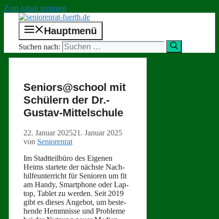
Zum Inhalt springen
Hauptmenü
Suchen nach:
Seniors@school mit
Schülern der Dr.-
Gustav-Mittelschule
22. Januar 2025
21. Januar 2025
von
Seniorenrat
Im Stadt­teil­büro des Eige­nen
Heims startete der näch­ste Nach­
hil­fe­un­ter­richt für Senioren um fit
am Handy, Smart­phone oder Lap­
top, Tablet zu wer­den. Seit 2019
gibt es dieses Ange­bot, um beste­
hende Hemm­nisse und Prob­leme