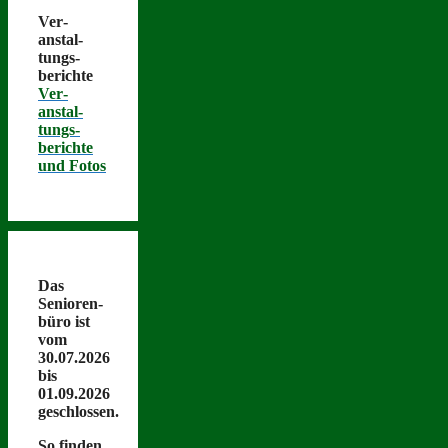
Ver­
anstal­
tungs­
berichte
Ver­
anstal­
tungs­
berichte
und Fotos
Das
Senioren­
büro ist
vom
30.07.2026
bis
01.09.2026
geschlossen.
So find­en