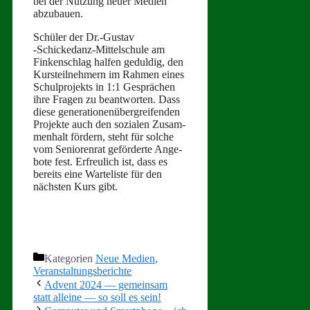
bei der Nutzung neuer Medi­en
abzubauen.
Schüler der Dr.-Gustav
‑Schickedanz-Mit­telschule am
Finken­schlag halfen geduldig, den
Kursteil­nehmern im Rah­men eines
Schul­pro­jek­ts in 1:1 Gesprächen
ihre Fra­gen zu beant­worten. Dass
diese gen­er­a­tio­nenüber­greifend­en
Pro­jek­te auch den sozialen Zusam­
men­halt fördern, ste­ht für solche
vom Senioren­rat geförderte Ange­
bote fest. Erfreulich ist, dass es
bere­its eine Warteliste für den
näch­sten Kurs gibt.
Kategorien
Neue Medien
,
Veranstaltungsberichte
Advent 2024 — gemeinsam
statt alleine — so soll es sein!