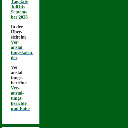
Tagak­tiv
Juli bis
Sep­tem­
ber 2026
In der
Über­
sicht im
Ver­
anstal­
tungskalen­
der
Ver­
anstal­
tungs­
berichte
Ver­
anstal­
tungs­
berichte
und Fotos