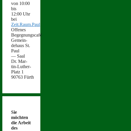
von 10:00
bis
12:00 Uhr
bei
Zeit.Raum.Paul
Offenes
Begegnungscafé
Gemein­
de­haus St.
Paul
— Saal
Dr. Mar­
tin-Luther-
Platz 1
90763 Fürth
Sie
möcht­en
die Arbeit
des