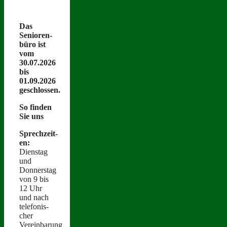
Das
Senioren­
büro ist
vom
30.07.2026
bis
01.09.2026
geschlossen.
So find­en
Sie uns
Sprechzeit­
en:
Dien­stag
und
Donnerstag
von 9 bis
12 Uhr
und nach
tele­fonis­
ch­er
Vereinbarung