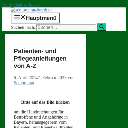
Zum Inhalt springen
Hauptmenü
Suchen nach:
Patienten- und
Pflegeanleitungen
von A‑Z
6. April 2024
7. Februar 2023
von
Seniorenrat
Bitte auf das Bild klicken
um die Han­dre­ichun­gen für
Betrof­fene und Ange­hörige in
Bay­ern, her­aus­gege­bern vom
Patien­ten- und Pfege­beauf­tragten