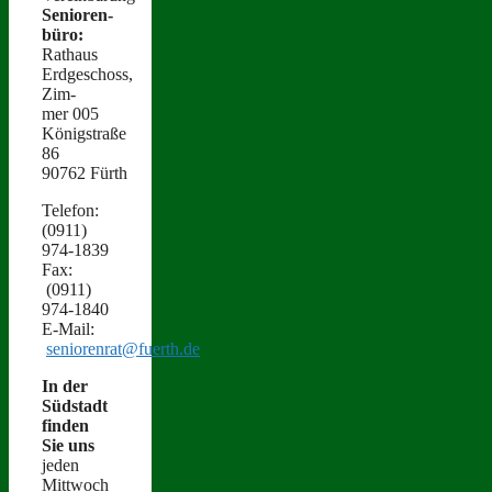
Senioren­
büro:
Rathaus
Erdgeschoss,
Zim­
mer 005
Königstraße
86
90762 Fürth
Tele­fon:
(0911)
974‑1839
Fax:
(0911)
974‑1840
E‑Mail:
seniorenrat@fuerth.de
In der
Süd­stadt
find­en
Sie uns
jeden
Mittwoch