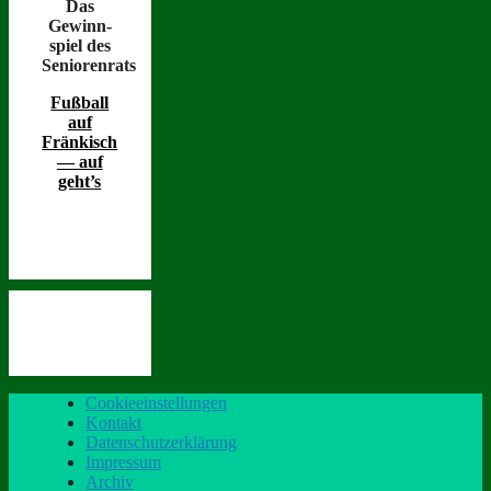
Das
Gewinn­
spiel des
Seniorenrats
Fußball
auf
Fränkisch
— auf
geht’s
Cookieeinstellungen
Kontakt
Datenschutzerklärung
Impressum
Archiv