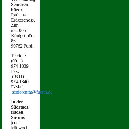
Senioren­
büro:
Rathaus
Erdgeschoss,
Zim­
mer 005
Königstraße
86
90762 Fürth
Tele­fon:
(0911)
974‑1839
Fax:
(0911)
974‑1840
E‑Mail:
seniorenrat@fuerth.de
In der
Süd­stadt
find­en
Sie uns
jeden
Mittwoch