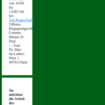
von 10:00
bis
12:00 Uhr
bei
Zeit.Raum.Paul
Offenes
Begegnungscafé
Gemein­
de­haus St.
Paul
— Saal
Dr. Mar­
tin-Luther-
Platz 1
90763 Fürth
Sie
möcht­en
die Arbeit
des