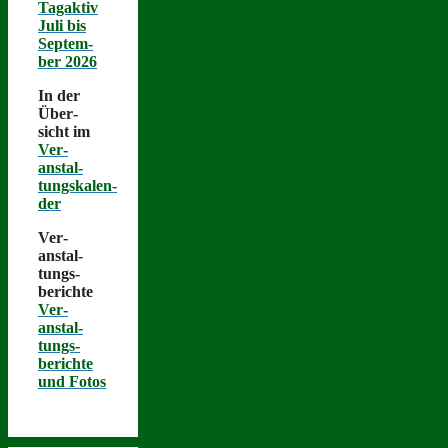
Tagak­tiv
Juli bis
Sep­tem­
ber 2026
In der
Über­
sicht im
Ver­
anstal­
tungskalen­
der
Ver­
anstal­
tungs­
berichte
Ver­
anstal­
tungs­
berichte
und Fotos