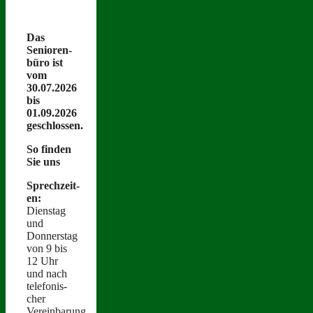
Das
Senioren­
büro ist
vom
30.07.2026
bis
01.09.2026
geschlossen.
So find­en
Sie uns
Sprechzeit­
en:
Dien­stag
und
Donnerstag
von 9 bis
12 Uhr
und nach
tele­fonis­
ch­er
Vereinbarung