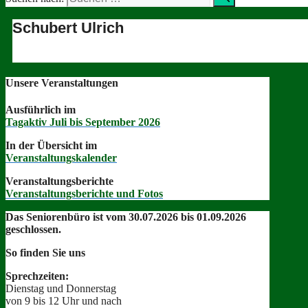
Schubert Ulrich
Unsere Veranstaltungen
Aus­führlich im
Tagak­tiv Juli bis Sep­tem­ber 2026
In der Über­sicht im
Ver­anstal­tungskalen­der
Ver­anstal­tungs­berichte
Ver­anstal­tungs­berichte und Fotos
Das Senioren­büro ist vom 30.07.2026 bis 01.09.2026
geschlossen.
So find­en Sie uns
Sprechzeit­en:
Dien­stag und Donnerstag
von 9 bis 12 Uhr und nach