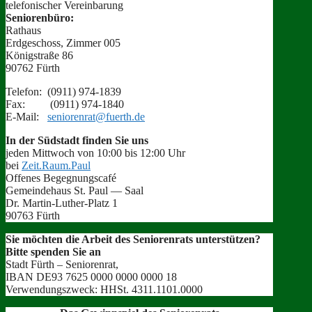
tele­fonis­ch­er Vereinbarung
Senioren­büro:
Rathaus
Erdgeschoss, Zim­mer 005
Königstraße 86
90762 Fürth
Tele­fon: (0911) 974‑1839
Fax: (0911) 974‑1840
E‑Mail:
seniorenrat@fuerth.de
In der Süd­stadt find­en Sie uns
jeden Mittwoch von 10:00 bis 12:00 Uhr
bei
Zeit.Raum.Paul
Offenes Begegnungscafé
Gemein­de­haus St. Paul — Saal
Dr. Mar­tin-Luther-Platz 1
90763 Fürth
Sie möcht­en die Arbeit des Senioren­rats unter­stützen?
Bitte spenden Sie an
Stadt Fürth – Seniorenrat,
IBAN DE93 7625 0000 0000 0000 18
Ver­wen­dungszweck: HHSt. 4311.1101.0000