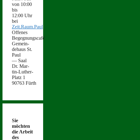
von 10:00
bis
12:00 Uhr
bei
Zeit.Raum.Paul
Offenes
Begegnungscafé
Gemein­
de­haus St.
Paul
— Saal
Dr. Mar­
tin-Luther-
Platz 1
90763 Fürth
Sie
möcht­en
die Arbeit
des