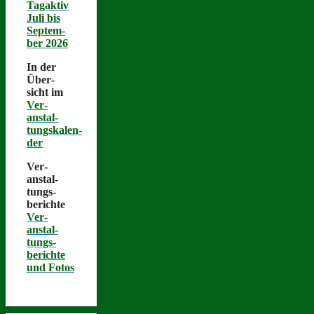
Tagak­tiv
Juli bis
Sep­tem­
ber 2026
In der
Über­
sicht im
Ver­
anstal­
tungskalen­
der
Ver­
anstal­
tungs­
berichte
Ver­
anstal­
tungs­
berichte
und Fotos