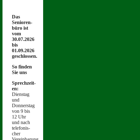
Das
Senioren­
büro ist
vom
30.07.2026
bis
01.09.2026
geschlossen.
So find­en
Sie uns
Sprechzeit­
en:
Dien­stag
und
Donnerstag
von 9 bis
12 Uhr
und nach
tele­fonis­
ch­er
Vereinbarung