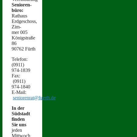
Senioren­
büro:
Rathaus
Erdgeschoss,
Zim­
mer 005
Königstraße
86
90762 Fürth
Tele­fon:
(0911)
974‑1839
Fax:
(0911)
974‑1840
E‑Mail:
seniorenrat@fuerth.de
In der
Süd­stadt
find­en
Sie uns
jeden
Mittwoch