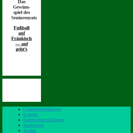
Das
Gewinn­
spiel des
Seniorenrats
Fußball
auf
Fränkisch
— auf
geht’s
Cookieeinstellungen
Kontakt
Datenschutzerklärung
Impressum
Archiv